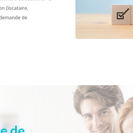
n (locataire,
ou demande de
e de