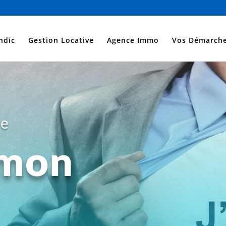
ndic
Gestion Locative
Agence Immo
Vos Démarch
re
 mon