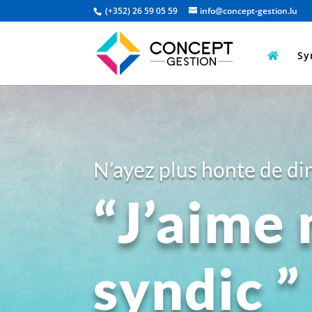
(+352) 26 59 05 59
info@concept-gestion.lu
Sy
N’ayez plus honte de di
“J’aime
syndic ”