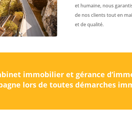
et humaine, nous garanti
de nos clients tout en m
et de qualité.
abinet immobilier et gérance d’imm
agne lors de toutes démarches imm