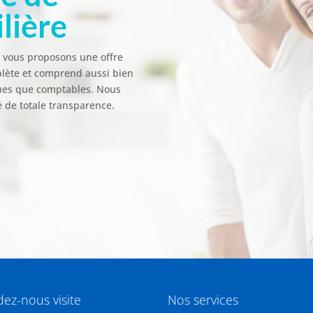
lière
s vous proposons une offre
mplète et comprend aussi bien
iques que comptables. Nous
 de totale transparence.
ez-nous visite
Nos services